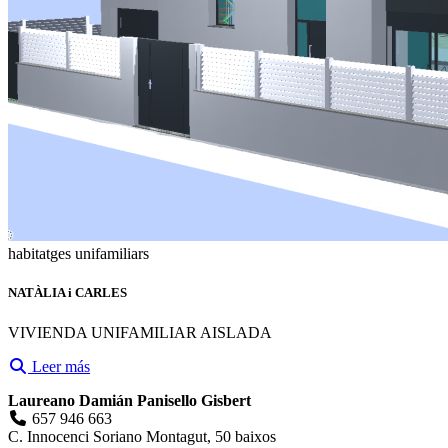
habitatges unifamiliars
NATÀLIA i CARLES
VIVIENDA UNIFAMILIAR AISLADA
Leer más
Laureano Damián Panisello Gisbert
657 946 663
C. Innocenci Soriano Montagut, 50 baixos