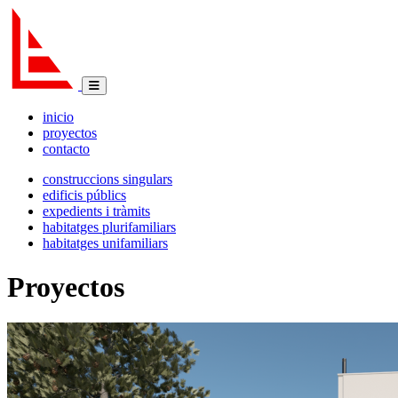
inicio
proyectos
contacto
construccions singulars
edificis públics
expedients i tràmits
habitatges plurifamiliars
habitatges unifamiliars
Proyectos