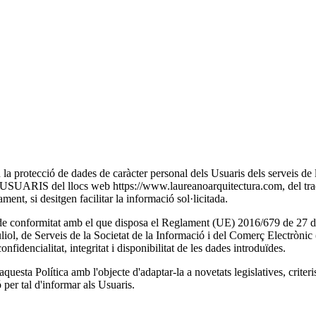
ció de dades de caràcter personal dels Usuaris dels serveis de la pà
S del llocs web https://www.laureanoarquitectura.com, del tractamen
ament, si desitgen facilitar la informació sol·licitada.
mitat amb el que disposa el Reglament (UE) 2016/679 de 27 d'abril
juliol, de Serveis de la Societat de la Informació i del Comerç Electròn
onfidencialitat, integritat i disponibilitat de les dades introduïdes.
ítica amb l'objecte d'adaptar-la a novetats legislatives, criteris juri
per tal d'informar als Usuaris.