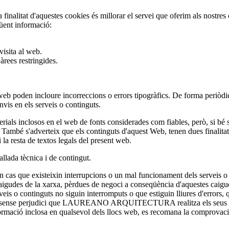
nalitat d'aquestes cookies és millorar el servei que oferim als nostres cl
güent informació:
visita al web.
àrees restringides.
es web poden incloure incorreccions o errors tipogràfics. De forma pe
s en els serveis o continguts.
closos en el web de fonts considerades com fiables, però, si bé s'ha
També s'adverteix que els continguts d'aquest Web, tenen dues finalitats, u
i la resta de textos legals del present web.
allada tècnica i de contingut.
 existeixin interrupcions o un mal funcionament dels serveis o conti
 la xarxa, pèrdues de negoci a conseqüència d'aquestes caigudes, su
tinguts no siguin interromputs o que estiguin lliures d'errors, que el
us, sense perjudici que LAUREANO ARQUITECTURA realitza els seus millo
ormació inclosa en qualsevol dels llocs web, es recomana la comprovaci