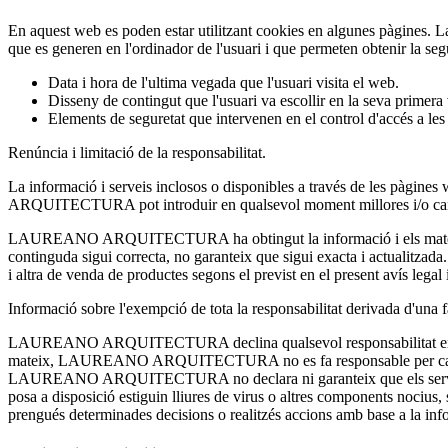
En aquest web es poden estar utilitzant cookies en algunes pàgines. La fi
que es generen en l'ordinador de l'usuari i que permeten obtenir la se
Data i hora de l'ultima vegada que l'usuari visita el web.
Disseny de contingut que l'usuari va escollir en la seva primera 
Elements de seguretat que intervenen en el control d'accés a les 
Renúncia i limitació de la responsabilitat.
La informació i serveis inclosos o disponibles a través de les pàgin
ARQUITECTURA pot introduir en qualsevol moment millores i/o canvi
LAUREANO ARQUITECTURA ha obtingut la informació i els materials in
continguda sigui correcta, no garanteix que sigui exacta i actualitzada. 
i altra de venda de productes segons el previst en el present avís legal 
Informació sobre l'exempció de tota la responsabilitat derivada d'una f
LAUREANO ARQUITECTURA declina qualsevol responsabilitat en cas que
mateix, LAUREANO ARQUITECTURA no es fa responsable per caigudes de
LAUREANO ARQUITECTURA no declara ni garanteix que els serveis o con
posa a disposició estiguin lliures de virus o altres components noci
prengués determinades decisions o realitzés accions amb base a la inf