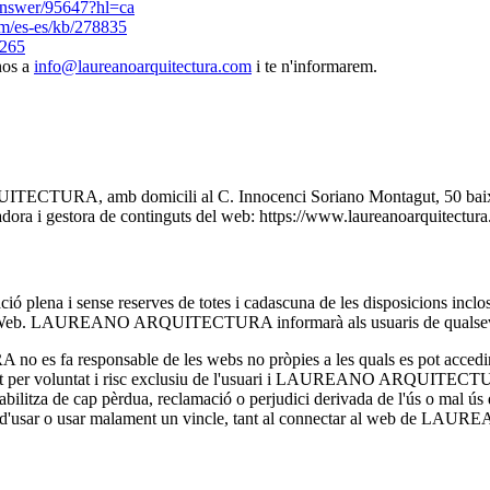
/answer/95647?hl=ca
om/es-es/kb/278835
1265
-nos a
info@laureanoarquitectura.com
i te n'informarem.
TECTURA, amb domicili al C. Innocenci Soriano Montagut, 50 baixos
dora i gestora de continguts del web: https://www.laureanoarquitectur
eptació plena i sense reserves de totes i cadascuna de les disposicions
Web. LAUREANO ARQUITECTURA informarà als usuaris de qualsevol 
fa responsable de les webs no pròpies a les quals es pot accedir mit
litzat per voluntat i risc exclusiu de l'usuari i LAUREANO ARQUITECT
e cap pèrdua, reclamació o perjudici derivada de l'ús o mal ús d'un v
'intent d'usar o usar malament un vincle, tant al connectar al web de