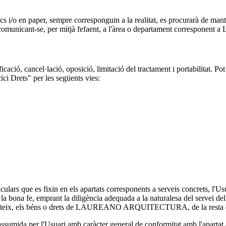
tics i/o en paper, sempre corresponguin a la realitat, es procurarà de man
litat o comunicant-se, per mitjà fefaent, a l'àrea o departament cor
tificació, cancel·lació, oposició, limitació del tractament i portabilitat
Drets" per les següents vies:
culars que es fixin en els apartats corresponents a serveis concrets, l'Us
 la bona fe, emprant la diligència adequada a la naturalesa del servei del
 mateix, els béns o drets de LAUREANO ARQUITECTURA, de la resta d'U
assumida per l'Usuari amb caràcter general de conformitat amb l'apartat ante