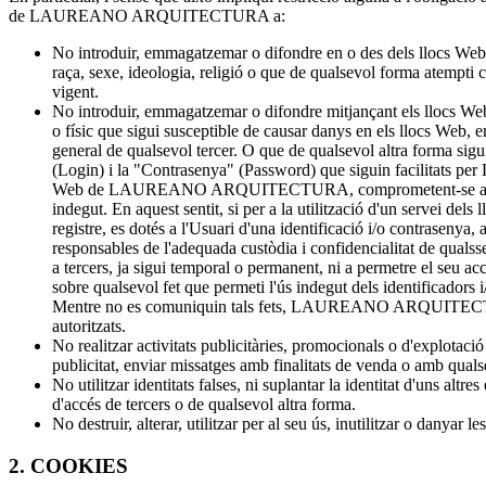
de LAUREANO ARQUITECTURA a:
No introduir, emmagatzemar o difondre en o des dels llocs Web, q
raça, sexe, ideologia, religió o que de qualsevol forma atempti con
vigent.
No introduir, emmagatzemar o difondre mitjançant els llocs Web 
o físic que sigui susceptible de causar danys en els llocs W
general de qualsevol tercer. O que de qualsevol altra forma si
(Login) i la "Contrasenya" (Password) que siguin facilitats p
Web de LAUREANO ARQUITECTURA, comprometent-se a no cedir el 
indegut. En aquest sentit, si per a la utilització d'un servei del
registre, es dotés a l'Usuari d'una identificació i/o contrasenya
responsables de l'adequada custòdia i confidencialitat de qu
a tercers, ja sigui temporal o permanent, ni a permetre el se
sobre qualsevol fet que permeti l'ús indegut dels identificadors i
Mentre no es comuniquin tals fets, LAUREANO ARQUITECTURA qu
autoritzats.
No realitzar activitats publicitàries, promocionals o d'explotació
publicitat, enviar missatges amb finalitats de venda o amb quals
No utilitzar identitats falses, ni suplantar la identitat d'uns altr
d'accés de tercers o de qualsevol altra forma.
No destruir, alterar, utilitzar per al seu ús, inutilitzar o
2. COOKIES