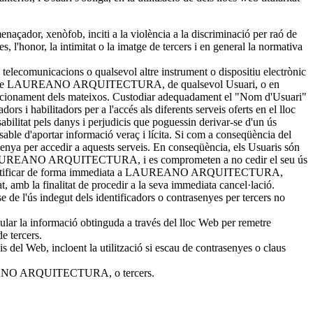
naçador, xenòfob, inciti a la violència a la discriminació per raó de
s, l'honor, la intimitat o la imatge de tercers i en general la normativa
telecomunicacions o qualsevol altre instrument o dispositiu electrònic
 o xarxes de LAUREANO ARQUITECTURA, de qualsevol Usuari, o en
 funcionament dels mateixos. Custodiar adequadament el "Nom d'Usuari"
habilitadors per a l'accés als diferents serveis oferts en el lloc
tat pels danys i perjudicis que poguessin derivar-se d'un ús
onsable d'aportar informació veraç i lícita. Si com a conseqüència del
rasenya per accedir a aquests serveis. En conseqüència, els Usuaris són
es per LAUREANO ARQUITECTURA, i es comprometen a no cedir el seu ús
 l'Usuari notificar de forma immediata a LAUREANO ARQUITECTURA,
at, amb la finalitat de procedir a la seva immediata cancel·lació.
l'ús indegut dels identificadors o contrasenyes per tercers no
ticular la informació obtinguda a través del lloc Web per remetre
e tercers.
veis del Web, incloent la utilització si escau de contrasenyes o claus
 LAUREANO ARQUITECTURA, o tercers.