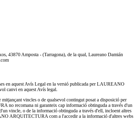
, 43870 Amposta - (Tarragona), de la qual, Laureano Damián
a.com
 incloses en aquest Avís Legal en la versió publicada per LAUREANO
canvi en aquest Avís legal.
jançant vincles o de qualsevol contingut posat a disposició per
URA no recomana ni garanteix cap informació obtinguda a través d'un
incle, o de la informació obtinguda a través d'ell, incloent altres
 LAUREANO ARQUITECTURA com a l'accedir a la informació d'altres webs