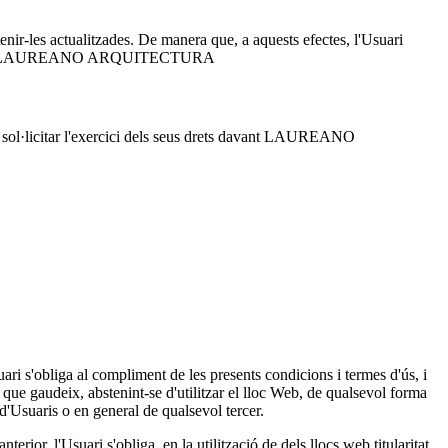
tenir-les actualitzades. De manera que, a aquests efectes, l'Usuari
responent a LAUREANO ARQUITECTURA
. Pot sol·licitar l'exercici dels seus drets davant LAUREANO
uari s'obliga al compliment de les presents condicions i termes d'ús, i
 que gaudeix, abstenint-se d'utilitzar el lloc Web, de qualsevol forma
suaris o en general de qualsevol tercer.
rior, l'Usuari s'obliga, en la utilització de dels llocs web titularitat