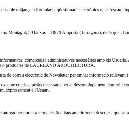
mitjançant formularis, qüestionaris electrònics o, si s'escau, imp
ontagut, 50 baixos - 43870 Amposta (Tarragona), de la qual, Lau
s informatives, comercials i administratives necessàries amb els Usuaris.
res serveis o productes de LAUREANO ARQUITECTURA.
orreu electrònic de Newsletter per enviar informació rellevant i d'
excepte en els supòsits necessaris per al desenvolupament, control i com
ormi expressament a l'Usuari.
 atorgat per portar a terme les finalitats anteriorment descrites, que se 