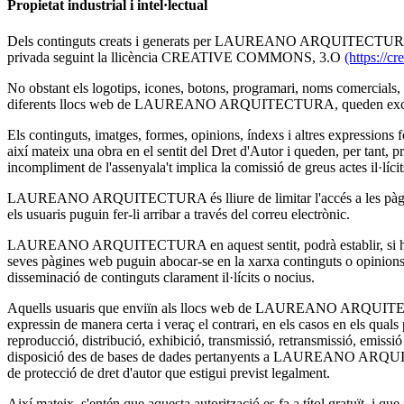
Propietat industrial i intel·lectual
Dels continguts creats i generats per LAUREANO ARQUITECTURA així c
privada seguint la llicència CREATIVE COMMONS, 3.O
(https://c
No obstant els logotips, icones, botons, programari, noms comercials, m
diferents llocs web de LAUREANO ARQUITECTURA, queden exclosos
Els continguts, imatges, formes, opinions, índexs i altres expressions 
així mateix una obra en el sentit del Dret d'Autor i queden, per tant, p
incompliment de l'assenyala't implica la comissió de greus actes il·lícits 
LAUREANO ARQUITECTURA és lliure de limitar l'accés a les pàgines we
els usuaris puguin fer-li arribar a través del correu electrònic.
LAUREANO ARQUITECTURA en aquest sentit, podrà establir, si ho conside
seves pàgines web puguin abocar-se en la xarxa continguts o opinions, 
disseminació de continguts clarament il·lícits o nocius.
Aquells usuaris que enviïn als llocs web de LAUREANO ARQUITECTURA
expressin de manera certa i veraç el contrari, en els casos en els q
reproducció, distribució, exhibició, transmissió, retransmissió, emissi
disposició des de bases de dades pertanyents a LAUREANO ARQUITECTU
de protecció de dret d'autor que estigui previst legalment.
Així mateix, s'entén que aquesta autorització es fa a títol gratuït, i q