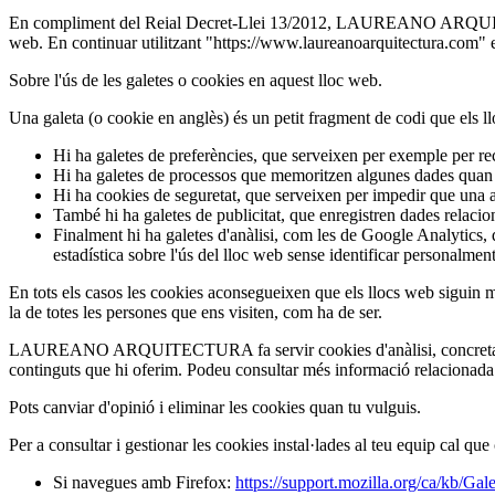
En compliment del Reial Decret-Llei 13/2012, LAUREANO ARQUITECTUR
web. En continuar utilitzant "https://www.laureanoarquitectura.com" està
Sobre l'ús de les galetes o cookies en aquest lloc web.
Una galeta (o cookie en anglès) és un petit fragment de codi que els l
Hi ha galetes de preferències, que serveixen per exemple per rec
Hi ha galetes de processos que memoritzen algunes dades quan ac
Hi ha cookies de seguretat, que serveixen per impedir que una al
També hi ha galetes de publicitat, que enregistren dades relacion
Finalment hi ha galetes d'anàlisi, com les de Google Analytics,
estadística sobre l'ús del lloc web sense identificar personalment 
En tots els casos les cookies aconsegueixen que els llocs web siguin més
la de totes les persones que ens visiten, com ha de ser.
LAUREANO ARQUITECTURA fa servir cookies d'anàlisi, concretament pe
continguts que hi oferim. Podeu consultar més informació relacionada 
Pots canviar d'opinió i eliminar les cookies quan tu vulguis.
Per a consultar i gestionar les cookies instal·lades al teu equip cal qu
Si navegues amb Firefox:
https://support.mozilla.org/ca/kb/Gale