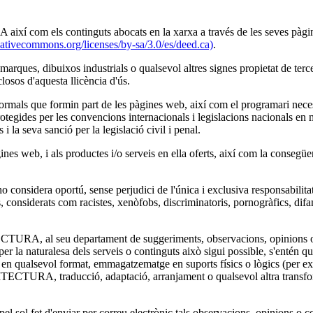
om els continguts abocats en la xarxa a través de les seves pàgines 
reativecommons.org/licenses/by-sa/3.0/es/deed.ca)
.
arques, dibuixos industrials o qualsevol altres signes propietat de terce
 d'aquesta llicència d'ús.
formals que formin part de les pàgines web, així com el programari neces
rotegides per les convencions internacionals i legislacions nacionals en ma
i la seva sanció per la legislació civil i penal.
b, i als productes i/o serveis en ella oferts, així com la consegüent
ra oportú, sense perjudici de l'única i exclusiva responsabilitat dels u
considerats com racistes, xenòfobs, discriminatoris, pornogràfics, difa
, al seu departament de suggeriments, observacions, opinions o come
uals per la naturalesa dels serveis o continguts això sigui possible,
ó en qualsevol format, emmagatzematge en suports físics o lògics (per ex
RA, traducció, adaptació, arranjament o qualsevol altra transformac
ue pel sol fet d'enviar per correu electrònic tals observacions, opinions o