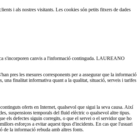
ients i als nostres visitants. Les cookies són petits fitxers de dades
riòdica s'incorporen canvis a l'informació continguda. LAUREANO
n pres les mesures corresponents per a assegurar que la informació
na finalitat informativa quant a la qualitat, situació, serveis i tarifes
nguts oferts en Internet, qualsevol que sigui la seva causa. Així
spensions temporals del fluid elèctric o qualsevol altre tipus.
s defectes siguin corregits, o que el servei o el servidor que ho
rs esforços a evitar aquest tipus d'incidents. En cas que l'usuari
ó de la informació rebuda amb altres fonts.