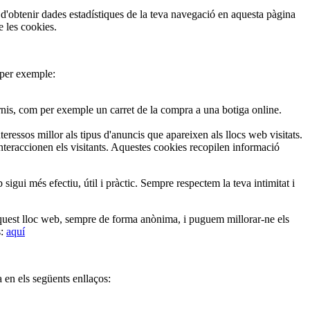
tenir dades estadístiques de la teva navegació en aquesta pàgina
e les cookies.
 per exemple:
rnis, com per exemple un carret de la compra a una botiga online.
teressos millor als tipus d'anuncis que apareixen als llocs web visitats.
nteraccionen els visitants. Aquestes cookies recopilen informació
sigui més efectiu, útil i pràctic. Sempre respectem la teva intimitat i
est lloc web, sempre de forma anònima, i puguem millorar-ne els
s:
aquí
a en els següents enllaços: