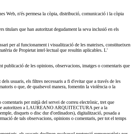
Web, n'és permesa la còpia, distribució, comunicació i la còpia
rs titulars que han autoritzat degudament la seva inclusió en els
sari per al funcionament i visualització de les mateixes, constitueixen
tèria de Propietat intel·lectual que resultin aplicables. L'
 publicació de les opinions, observacions, imatges o comentaris que
suaris, els filtres necessaris a fi d'evitar que a través de les
matoris o que, de qualsevol manera, fomentin la violència o la
ntaris per mitjà del servei de correu electrònic, tret que
 s'entén que autoritzen a LAUREANO ARQUITECTURA per a la
emple, disquets o disc dur d'ordinadors), digitalització, posada a
ió de tals observacions, opinions o comentaris, per tot el temps
 comentaris, els usuaris declinen qualsevol pretensió remuneratòria per