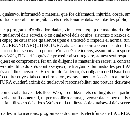
ualsevol informació o material que fos difamatori, injuriós, obscè, ame
tra la moral, l'ordre públic, els drets fonamentals, les llibertes públique
cap programa d'ordinador, dades, virus, codi, equip de maquinari o de 
eb, en qualsevol dels serveis, o en qualsevol dels equips, sistemes
gui capaç de causar-los qualsevol tipus d'alteració o impedir el normal
er LAUREANO ARQUITECTURA als Usuaris com a elements identificadors i 
seu ús ni a permetre'n l'accés de tercers, assumint la responsabili
s llocs Web, l'Usuari hagués de procedir al seu registre, aquest serà resp
, aquest es compromet a fer un ús diligent i a mantenir en secret la cont
alssevol identificadors i/o contrasenyes que li siguin subministrad
u accés a d'altres persones. En virtut de l'anterior, és obligació de
/o contrasenyes, tals com el robatori, extraviament, o l'accés no autoritz
edarà eximit de qualsevol responsabilitat que pogués derivar-se de 
 comercial a través dels llocs Web, no utilitzant els continguts i en par
evol altra fi comercial, ni per recollir o emmagatzemar dades personals d
es en la utilització dels llocs Web o en la utilització de qualsevol dels ser
 danyar les dades, informacions, programes o documents electrònics de