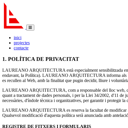
inici
projectes
contacte
1. POLÍTICA DE PRIVACITAT
LAUREANO ARQUITECTURA està especialment sensibilitzada en la protec
endavant, la Política). LAUREANO ARQUITECTURA informa als USUARI
es recullen al Web, amb la finalitat que pugin decidir, lliure i voluntàri
LAUREANO ARQUITECTURA, com a responsable del lloc web, de confor
quant a tractament de dades personals, i per la Llei 34/2002, d'11 de 
necessàries, d'índole tècnica i organitzatives, per garantir i protegir la c
LAUREANO ARQUITECTURA es reserva la facultat de modificar aquesta Pol
Qualsevol modificació d'aquesta política serà anunciada amb antelació 
REGISTRE DE FITXERS I FORMULARIS