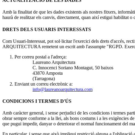
ACTUALITZACIÓ DE LES DADES
Amb la finalitat de que les dades existents als nostres fitxers, informà
haurà de realitzar els canvis, directament, quan així estigui habi
DRETS DELS USUARIS INTERESSATS
Com Usuari-Interessat, pot sol·licitar l'exercici dels drets d'accés, rec
ARQUITECTURA remetent un escrit amb l'assumpte "RGPD. Exercici 
Per correu postal a l'adreça:
Laureano Arquitectura
C. Innocenci Soriano Montagut, 50 baixos
43870 Amposta
(Tarragona)
Enviant un correu electrònic a:
info@laureanoarquitectura.com
CONDICIONS I TERMES D'ÚS
Amb caràcter general, i sense perjudici de les condicions i termes parti
obrar sempre conforme a la llei, als bons costums i a les exigències de
que pugui impedir, danyar o deteriorar el normal funcionament del
En particular, i sense que això impliqui restricció alguna a l'obligació 