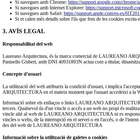
Si navegues amb Chrome:
https://support.google.com/chrome
Si navegues amb Internet Explorer:
https://support.microsoft.c
Si navegues amb Safari:
https://support.apple.com/es-es/HT20
Si et calen més detalls sobre l'ús que fem de les cookies escriu
3. AVÍS LEGAL
Responsabilitat del web
Laureano Arquitectura, és la marca comercial de LAUREANO ARQUI
Panisello Gisbert, amb DNI 40931893N actua com a titular, dinamitza
Concepte d'usuari
La utilització del web atribueix la condició d'usuari, i implica l'acc
ARQUITECTURA en el mateix moment que l'usuari accedeixi a la 
Informació sobre els enllaços o links LAUREANO ARQUITECTURA no es 
tercers. Qualsevol ús d'un vincle o accés a un web no propi és rea
vincle aliè al web de LAUREANO ARQUITECTURA ni es responsabilitza d
vincles o webs, de la interrupció en el servei o en l'accés, o de l
des del web de LAUREANO ARQUITECTURA
Informació sobre la utilització de galetes o cookies