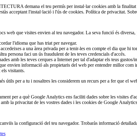
A demana el teu permís per instal·lar cookies amb la finalitat d'ob
s acceptant l'instal·lació i l'ús de cookies. Política de privacitat. Sobr
locs web que visites envien al teu navegador. La seva funció és diversa,
ordar l'idioma que has triat per navegar.
cedeixes a una àrea privada per a tenir-les en compte el dia que hi to
tra persona faci un ús fraudulent de les teves credencials d'accés.
ades amb les teves cerques a Internet per tal d'adaptar els teus gustos/in
 que envien informació als propietaris del web per entendre millor com i
els visitants.
 útils per a tu i nosaltres les considerem un recurs per a fer que el web 
r a què Google Analytics ens faciliti dades sobre les visites d'aqu
amb la privacitat de les vostres dades i les cookies de Google Analytic
e canviïs la configuració del teu navegador. Trobaràs informació detallad
tes