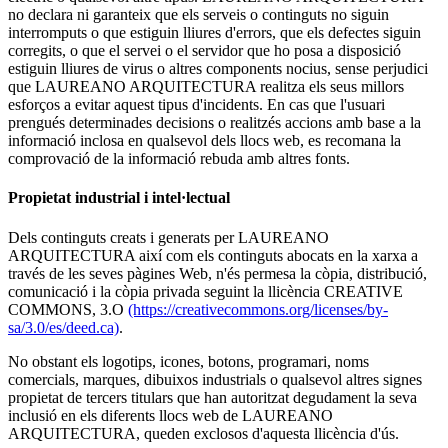
no declara ni garanteix que els serveis o continguts no siguin
interromputs o que estiguin lliures d'errors, que els defectes siguin
corregits, o que el servei o el servidor que ho posa a disposició
estiguin lliures de virus o altres components nocius, sense perjudici
que LAUREANO ARQUITECTURA realitza els seus millors
esforços a evitar aquest tipus d'incidents. En cas que l'usuari
prengués determinades decisions o realitzés accions amb base a la
informació inclosa en qualsevol dels llocs web, es recomana la
comprovació de la informació rebuda amb altres fonts.
Propietat industrial i intel·lectual
Dels continguts creats i generats per LAUREANO
ARQUITECTURA així com els continguts abocats en la xarxa a
través de les seves pàgines Web, n'és permesa la còpia, distribució,
comunicació i la còpia privada seguint la llicència CREATIVE
COMMONS, 3.O
(https://creativecommons.org/licenses/by-
sa/3.0/es/deed.ca)
.
No obstant els logotips, icones, botons, programari, noms
comercials, marques, dibuixos industrials o qualsevol altres signes
propietat de tercers titulars que han autoritzat degudament la seva
inclusió en els diferents llocs web de LAUREANO
ARQUITECTURA, queden exclosos d'aquesta llicència d'ús.