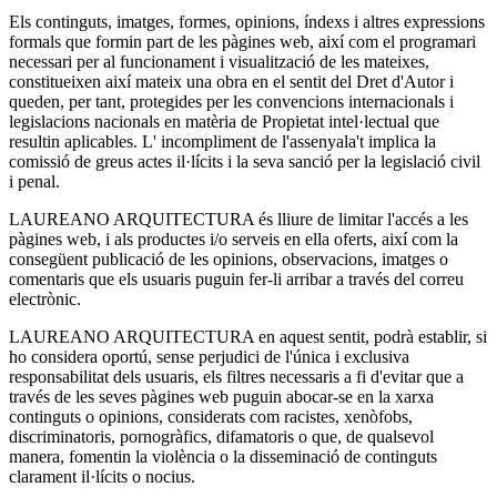
Els continguts, imatges, formes, opinions, índexs i altres expressions
formals que formin part de les pàgines web, així com el programari
necessari per al funcionament i visualització de les mateixes,
constitueixen així mateix una obra en el sentit del Dret d'Autor i
queden, per tant, protegides per les convencions internacionals i
legislacions nacionals en matèria de Propietat intel·lectual que
resultin aplicables. L' incompliment de l'assenyala't implica la
comissió de greus actes il·lícits i la seva sanció per la legislació civil
i penal.
LAUREANO ARQUITECTURA és lliure de limitar l'accés a les
pàgines web, i als productes i/o serveis en ella oferts, així com la
consegüent publicació de les opinions, observacions, imatges o
comentaris que els usuaris puguin fer-li arribar a través del correu
electrònic.
LAUREANO ARQUITECTURA en aquest sentit, podrà establir, si
ho considera oportú, sense perjudici de l'única i exclusiva
responsabilitat dels usuaris, els filtres necessaris a fi d'evitar que a
través de les seves pàgines web puguin abocar-se en la xarxa
continguts o opinions, considerats com racistes, xenòfobs,
discriminatoris, pornogràfics, difamatoris o que, de qualsevol
manera, fomentin la violència o la disseminació de continguts
clarament il·lícits o nocius.