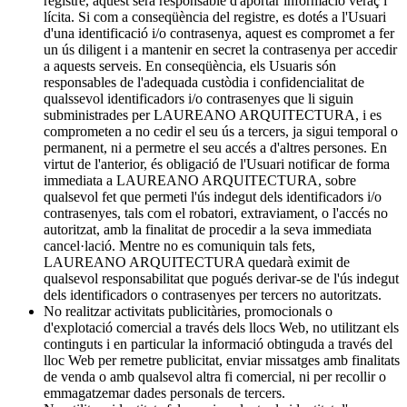
registre, aquest serà responsable d'aportar informació veraç i
lícita. Si com a conseqüència del registre, es dotés a l'Usuari
d'una identificació i/o contrasenya, aquest es compromet a fer
un ús diligent i a mantenir en secret la contrasenya per accedir
a aquests serveis. En conseqüència, els Usuaris són
responsables de l'adequada custòdia i confidencialitat de
qualssevol identificadors i/o contrasenyes que li siguin
subministrades per LAUREANO ARQUITECTURA, i es
comprometen a no cedir el seu ús a tercers, ja sigui temporal o
permanent, ni a permetre el seu accés a d'altres persones. En
virtut de l'anterior, és obligació de l'Usuari notificar de forma
immediata a LAUREANO ARQUITECTURA, sobre
qualsevol fet que permeti l'ús indegut dels identificadors i/o
contrasenyes, tals com el robatori, extraviament, o l'accés no
autoritzat, amb la finalitat de procedir a la seva immediata
cancel·lació. Mentre no es comuniquin tals fets,
LAUREANO ARQUITECTURA quedarà eximit de
qualsevol responsabilitat que pogués derivar-se de l'ús indegut
dels identificadors o contrasenyes per tercers no autoritzats.
No realitzar activitats publicitàries, promocionals o
d'explotació comercial a través dels llocs Web, no utilitzant els
continguts i en particular la informació obtinguda a través del
lloc Web per remetre publicitat, enviar missatges amb finalitats
de venda o amb qualsevol altra fi comercial, ni per recollir o
emmagatzemar dades personals de tercers.