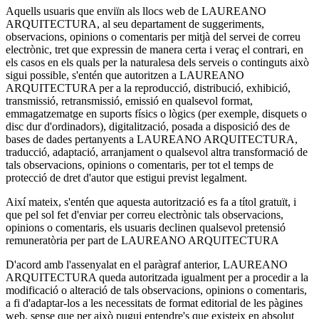
Aquells usuaris que enviïn als llocs web de LAUREANO
ARQUITECTURA, al seu departament de suggeriments,
observacions, opinions o comentaris per mitjà del servei de correu
electrònic, tret que expressin de manera certa i veraç el contrari, en
els casos en els quals per la naturalesa dels serveis o continguts això
sigui possible, s'entén que autoritzen a LAUREANO
ARQUITECTURA per a la reproducció, distribució, exhibició,
transmissió, retransmissió, emissió en qualsevol format,
emmagatzematge en suports físics o lògics (per exemple, disquets o
disc dur d'ordinadors), digitalització, posada a disposició des de
bases de dades pertanyents a LAUREANO ARQUITECTURA,
traducció, adaptació, arranjament o qualsevol altra transformació de
tals observacions, opinions o comentaris, per tot el temps de
protecció de dret d'autor que estigui previst legalment.
Així mateix, s'entén que aquesta autorització es fa a títol gratuït, i
que pel sol fet d'enviar per correu electrònic tals observacions,
opinions o comentaris, els usuaris declinen qualsevol pretensió
remuneratòria per part de LAUREANO ARQUITECTURA
D'acord amb l'assenyalat en el paràgraf anterior, LAUREANO
ARQUITECTURA queda autoritzada igualment per a procedir a la
modificació o alteració de tals observacions, opinions o comentaris,
a fi d'adaptar-los a les necessitats de format editorial de les pàgines
web, sense que per això pugui entendre's que existeix en absolut