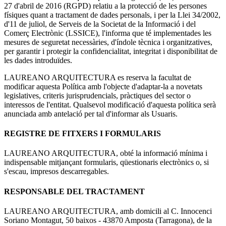
27 d'abril de 2016 (RGPD) relatiu a la protecció de les persones
físiques quant a tractament de dades personals, i per la Llei 34/2002,
d'11 de juliol, de Serveis de la Societat de la Informació i del
Comerç Electrònic (LSSICE), l'informa que té implementades les
mesures de seguretat necessàries, d'índole tècnica i organitzatives,
per garantir i protegir la confidencialitat, integritat i disponibilitat de
les dades introduïdes.
LAUREANO ARQUITECTURA es reserva la facultat de
modificar aquesta Política amb l'objecte d'adaptar-la a novetats
legislatives, criteris jurisprudencials, pràctiques del sector o
interessos de l'entitat. Qualsevol modificació d'aquesta política serà
anunciada amb antelació per tal d'informar als Usuaris.
REGISTRE DE FITXERS I FORMULARIS
LAUREANO ARQUITECTURA, obté la informació mínima i
indispensable mitjançant formularis, qüestionaris electrònics o, si
s'escau, impresos descarregables.
RESPONSABLE DEL TRACTAMENT
LAUREANO ARQUITECTURA, amb domicili al C. Innocenci
Soriano Montagut, 50 baixos - 43870 Amposta (Tarragona), de la