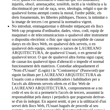
injuriós, obscè, amenaçador, xenòfob, inciti a la violència a la
discriminació per raó de raça, sexe, ideologia, religió o que de
qualsevol forma atempti contra la moral, l'ordre públic, els
drets fonamentals, les llibertes públiques, l'honor, la intimitat o
la imatge de tercers i en general la normativa vigent.
No introduir, emmagatzemar o difondre mitjançant els llocs
Web cap programa d'ordinador, dades, virus, codi, equip de
maquinari o de telecomunicacions o qualsevol altre instrument
o dispositiu electrònic o físic que sigui susceptible de causar
danys en els llocs Web, en qualsevol dels serveis, o en
qualsevol dels equips, sistemes o xarxes de LAUREANO
ARQUITECTURA, de qualsevol Usuari, o en general de
qualsevol tercer. O que de qualsevol altra forma sigui capaç
de causar-los qualsevol tipus d'alteració o impedir el normal
funcionament dels mateixos. Custodiar adequadament el
"Nom d'Usuari" (Login) i la "Contrasenya" (Password) que
siguin facilitats per LAUREANO ARQUITECTURA als
Usuaris com a elements identificadors i habilitadors per a
l'accés als diferents serveis oferts en el lloc Web de
LAUREANO ARQUITECTURA, comprometent-se a no
cedir el seu ús ni a permetre'n l'accés de tercers, assumint la
responsabilitat pels danys i perjudicis que poguessin derivar-
se d'un ús indegut. En aquest sentit, si per a la utilització d'un
servei dels llocs Web, l'Usuari hagués de procedir al seu