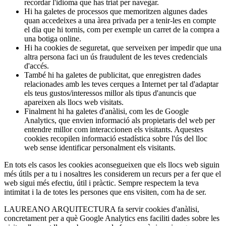
recordar l'idioma que has triat per navegar.
Hi ha galetes de processos que memoritzen algunes dades
quan accedeixes a una àrea privada per a tenir-les en compte
el dia que hi tornis, com per exemple un carret de la compra a
una botiga online.
Hi ha cookies de seguretat, que serveixen per impedir que una
altra persona faci un ús fraudulent de les teves credencials
d'accés.
També hi ha galetes de publicitat, que enregistren dades
relacionades amb les teves cerques a Internet per tal d'adaptar
els teus gustos/interessos millor als tipus d'anuncis que
apareixen als llocs web visitats.
Finalment hi ha galetes d'anàlisi, com les de Google
Analytics, que envien informació als propietaris del web per
entendre millor com interaccionen els visitants. Aquestes
cookies recopilen informació estadística sobre l'ús del lloc
web sense identificar personalment els visitants.
En tots els casos les cookies aconsegueixen que els llocs web siguin
més útils per a tu i nosaltres les considerem un recurs per a fer que el
web sigui més efectiu, útil i pràctic. Sempre respectem la teva
intimitat i la de totes les persones que ens visiten, com ha de ser.
LAUREANO ARQUITECTURA fa servir cookies d'anàlisi,
concretament per a què Google Analytics ens faciliti dades sobre les