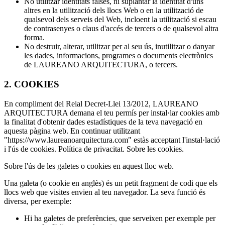
No utilitzar identitats falses, ni suplantar la identitat d'uns
altres en la utilització dels llocs Web o en la utilització de
qualsevol dels serveis del Web, incloent la utilització si escau
de contrasenyes o claus d'accés de tercers o de qualsevol altra
forma.
No destruir, alterar, utilitzar per al seu ús, inutilitzar o danyar
les dades, informacions, programes o documents electrònics
de LAUREANO ARQUITECTURA, o tercers.
2. COOKIES
En compliment del Reial Decret-Llei 13/2012, LAUREANO
ARQUITECTURA demana el teu permís per instal·lar cookies amb
la finalitat d'obtenir dades estadístiques de la teva navegació en
aquesta pàgina web. En continuar utilitzant
"https://www.laureanoarquitectura.com" estàs acceptant l'instal·lació
i l'ús de cookies. Política de privacitat. Sobre les cookies.
Sobre l'ús de les galetes o cookies en aquest lloc web.
Una galeta (o cookie en anglès) és un petit fragment de codi que els
llocs web que visites envien al teu navegador. La seva funció és
diversa, per exemple:
Hi ha galetes de preferències, que serveixen per exemple per