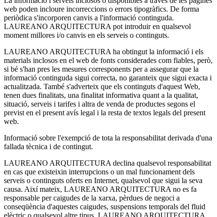
La informació i serveis inclosos o disponibles a través de les pàgines
web poden incloure incorreccions o errors tipogràfics. De forma
periòdica s'incorporen canvis a l'informació continguda.
LAUREANO ARQUITECTURA pot introduir en qualsevol
moment millores i/o canvis en els serveis o continguts.
LAUREANO ARQUITECTURA ha obtingut la informació i els
materials inclosos en el web de fonts considerades com fiables, però,
si bé s'han pres les mesures corresponents per a assegurar que la
informació continguda sigui correcta, no garanteix que sigui exacta i
actualitzada. També s'adverteix que els continguts d'aquest Web,
tenen dues finalitats, una finalitat informativa quant a la qualitat,
situació, serveis i tarifes i altra de venda de productes segons el
previst en el present avís legal i la resta de textos legals del present
web.
Informació sobre l'exempció de tota la responsabilitat derivada d'una
fallada tècnica i de contingut.
LAUREANO ARQUITECTURA declina qualsevol responsabilitat
en cas que existeixin interrupcions o un mal funcionament dels
serveis o continguts oferts en Internet, qualsevol que sigui la seva
causa. Així mateix, LAUREANO ARQUITECTURA no es fa
responsable per caigudes de la xarxa, pèrdues de negoci a
conseqüència d'aquestes caigudes, suspensions temporals del fluid
elèctric o qualsevol altre tipus. LAUREANO ARQUITECTURA