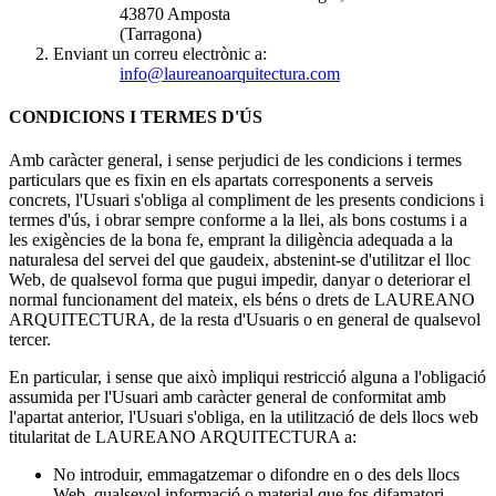
43870 Amposta
(Tarragona)
Enviant un correu electrònic a:
info@laureanoarquitectura.com
CONDICIONS I TERMES D'ÚS
Amb caràcter general, i sense perjudici de les condicions i termes
particulars que es fixin en els apartats corresponents a serveis
concrets, l'Usuari s'obliga al compliment de les presents condicions i
termes d'ús, i obrar sempre conforme a la llei, als bons costums i a
les exigències de la bona fe, emprant la diligència adequada a la
naturalesa del servei del que gaudeix, abstenint-se d'utilitzar el lloc
Web, de qualsevol forma que pugui impedir, danyar o deteriorar el
normal funcionament del mateix, els béns o drets de LAUREANO
ARQUITECTURA, de la resta d'Usuaris o en general de qualsevol
tercer.
En particular, i sense que això impliqui restricció alguna a l'obligació
assumida per l'Usuari amb caràcter general de conformitat amb
l'apartat anterior, l'Usuari s'obliga, en la utilització de dels llocs web
titularitat de LAUREANO ARQUITECTURA a:
No introduir, emmagatzemar o difondre en o des dels llocs
Web, qualsevol informació o material que fos difamatori,