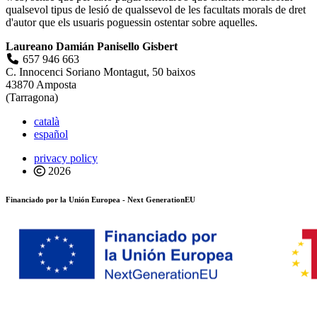
qualsevol tipus de lesió de qualssevol de les facultats morals de dret
d'autor que els usuaris poguessin ostentar sobre aquelles.
Laureano Damián Panisello Gisbert
657 946 663
C. Innocenci Soriano Montagut, 50 baixos
43870 Amposta
(Tarragona)
català
español
privacy policy
2026
Financiado por la Unión Europea - Next GenerationEU