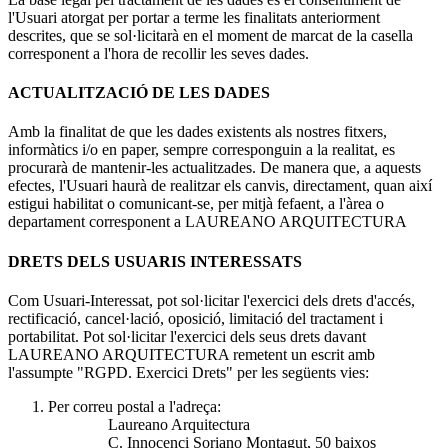
l'Usuari atorgat per portar a terme les finalitats anteriorment
descrites, que se sol·licitarà en el moment de marcat de la casella
corresponent a l'hora de recollir les seves dades.
ACTUALITZACIÓ DE LES DADES
Amb la finalitat de que les dades existents als nostres fitxers,
informàtics i/o en paper, sempre corresponguin a la realitat, es
procurarà de mantenir-les actualitzades. De manera que, a aquests
efectes, l'Usuari haurà de realitzar els canvis, directament, quan així
estigui habilitat o comunicant-se, per mitjà fefaent, a l'àrea o
departament corresponent a LAUREANO ARQUITECTURA
DRETS DELS USUARIS INTERESSATS
Com Usuari-Interessat, pot sol·licitar l'exercici dels drets d'accés,
rectificació, cancel·lació, oposició, limitació del tractament i
portabilitat. Pot sol·licitar l'exercici dels seus drets davant
LAUREANO ARQUITECTURA remetent un escrit amb
l'assumpte "RGPD. Exercici Drets" per les següents vies:
Per correu postal a l'adreça:
Laureano Arquitectura
C. Innocenci Soriano Montagut, 50 baixos