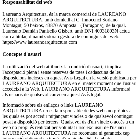
Responsabilitat del web
Laureano Arquitectura, és la marca comercial de LAUREANO
ARQUITECTURA, amb domicili al C. Innocenci Soriano
Montagut, 50 baixos, 43870 Amposta - (Tarragona), de la qual,
Laureano Damián Panisello Gisbert, amb DNI 40931893N actua
com a titular, dinamitzadora i gestora de continguts del web:
https://www.laureanoarquitectura.com
Concepte d'usuari
La utilització del web atribueix la condició d'usuari, i implica
l'acceptació plena i sense reserves de totes i cadascuna de les
disposicions incloses en aquest Avís Legal en la versió publicada per
LAUREANO ARQUITECTURA en el mateix moment que l'usuari
accedeixi a la Web. LAUREANO ARQUITECTURA informarà
als usuaris de qualsevol canvi en aquest Avís legal.
Informació sobre els enllaços o links LAUREANO
ARQUITECTURA no es fa responsable de les webs no pròpies a
les quals es pot accedir mitjançant vincles o de qualsevol contingut
posat a disposició per tercers. Qualsevol ús d'un vincle o accés a un
web no propi és realitzat per voluntat i risc exclusiu de l'usuari i
LAUREANO ARQUITECTURA no recomana ni garanteix cap
informació obtinguda a través d'un vincle aliè al web de