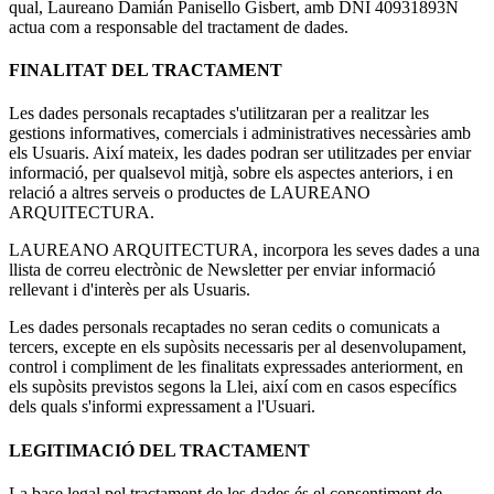
qual, Laureano Damián Panisello Gisbert, amb DNI 40931893N
actua com a responsable del tractament de dades.
FINALITAT DEL TRACTAMENT
Les dades personals recaptades s'utilitzaran per a realitzar les
gestions informatives, comercials i administratives necessàries amb
els Usuaris. Així mateix, les dades podran ser utilitzades per enviar
informació, per qualsevol mitjà, sobre els aspectes anteriors, i en
relació a altres serveis o productes de LAUREANO
ARQUITECTURA.
LAUREANO ARQUITECTURA, incorpora les seves dades a una
llista de correu electrònic de Newsletter per enviar informació
rellevant i d'interès per als Usuaris.
Les dades personals recaptades no seran cedits o comunicats a
tercers, excepte en els supòsits necessaris per al desenvolupament,
control i compliment de les finalitats expressades anteriorment, en
els supòsits previstos segons la Llei, així com en casos específics
dels quals s'informi expressament a l'Usuari.
LEGITIMACIÓ DEL TRACTAMENT
La base legal pel tractament de les dades és el consentiment de