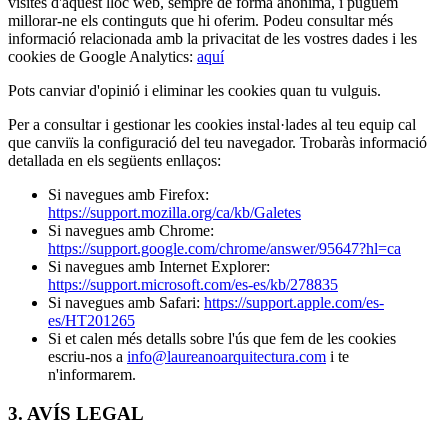
visites d'aquest lloc web, sempre de forma anònima, i puguem
millorar-ne els continguts que hi oferim. Podeu consultar més
informació relacionada amb la privacitat de les vostres dades i les
cookies de Google Analytics:
aquí
Pots canviar d'opinió i eliminar les cookies quan tu vulguis.
Per a consultar i gestionar les cookies instal·lades al teu equip cal
que canviïs la configuració del teu navegador. Trobaràs informació
detallada en els següents enllaços:
Si navegues amb Firefox:
https://support.mozilla.org/ca/kb/Galetes
Si navegues amb Chrome:
https://support.google.com/chrome/answer/95647?hl=ca
Si navegues amb Internet Explorer:
https://support.microsoft.com/es-es/kb/278835
Si navegues amb Safari:
https://support.apple.com/es-
es/HT201265
Si et calen més detalls sobre l'ús que fem de les cookies
escriu-nos a
info@laureanoarquitectura.com
i te
n'informarem.
3. AVÍS LEGAL